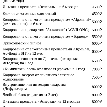
(на 3 месяца)
Инъекция препарата «Эспераль» на 6 месяцев
4500₽
Блок от алкоголизма одиночный
4500₽
Кодирование от алкоголизма препаратом «Algominal»
5000₽
(«Алгоминал») на 6 мес
Кодирование препаратом "Аквилонг" (ACVILONG)
5000₽
Кодирование от алкоголизма препаратом «Торпедо»
5500₽
Эриксоновский гипноз
6000₽
Кодирование от алкоголизма препаратами Algominal,
6500₽
Acvilong и SIT на 12 мес
Кодировка гипнозом по Довженко (авторская
6500₽
методика) на 1 год
«Химический блок» от алкоголя (сроком на 1 год)
7000₽
Кодировка лазером от спиртного / лазерное
7500₽
кодирование
Внутримышечная инъекция лекарства
8000₽
«Дифульсирам»
Двойной блок (гарантия от 2 лет)
8000₽
Инъекция препарата «Эспераль» на 12 месяцев
8000₽