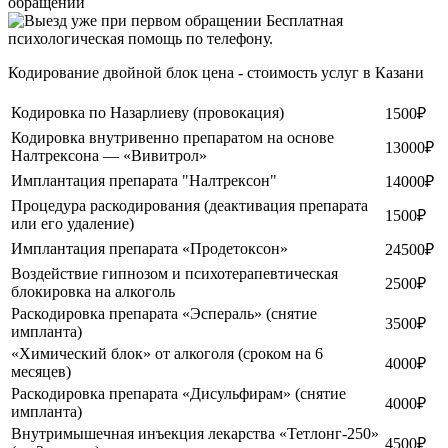
обращении
Бесплатная
психологическая помощь по телефону.
Кодирование двойной блок цена - стоимость услуг в Казани
Кодировка по Назарлиеву (провокация)
1500₽
Кодировка внутривенно препаратом на основе
13000₽
Налтрексона — «Вивитрол»
Имплантация препарата "Налтрексон"
14000₽
Процедура раскодирования (деактивация препарата
1500₽
или его удаление)
Имплантация препарата «Продетоксон»
24500₽
Воздействие гипнозом и психотерапевтическая
2500₽
блокировка на алкоголь
Раскодировка препарата «Эспераль» (снятие
3500₽
импланта)
«Химический блок» от алкоголя (сроком на 6
4000₽
месяцев)
Раскодировка препарата «Дисульфирам» (снятие
4000₽
импланта)
Внутримышечная инъекция лекарства «Тетлонг-250»
4500₽