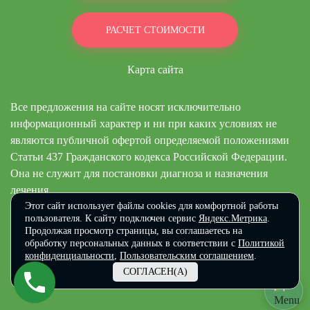
РАСЧЕТ СТОИМОСТИ
Карта сайта
Все предложения на сайте носят исключительно
информационный характер и ни при каких условиях не
являются публичной офертой определяемой положениями
Статьи 437 Гражданского кодекса Российской Федерации.
Она не служит для постановки диагноза и назначения
лечения.
Этот сайт использует файлы cookies для комфортной работы
© 2019-2024 «Областной Реабилитационный Центр»
пользователя. К сайту подключен сервис
Яндекс.Метрика
.
Продолжая просмотр страницы, вы соглашаетесь на
Политика конфиденциальности и правила обработки персональных
обработку персональных данных в соответствии с
Политикой
данных
конфиденциальности
,
Пользовательским соглашением
.
Медицинские услуги оказывает ООО «Мир» г. Самара, ул.
СОГЛАСЕН(А)
Аэродромная 99а, Лицензия № ЛО-63-01-004656 от 04.06.2018.